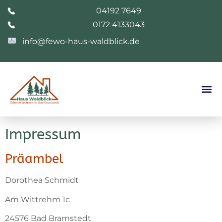
04192 7649
0172 4133043
info@fewo-haus-waldblick.de
Impressum
Präambel
Dorothea Schmidt
Am Wittrehm 1c
24576 Bad Bramstedt